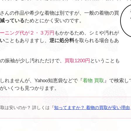
さんの作品や希少な着物は別ですが、一般の着物の買
減っている
ためとにかく安いのです。
ーニング代が２・３万円
もかかるため、シミや汚れが
い
こともありますし、
逆に処分料
を取られる場合もあ
式の振袖が少し汚れただけで、
買取1200円
ということも
しれませんが、Yahoo知恵袋などで『
着物 買取
』で検索し
がいくつも見つかります。
取は安いのか？ 詳しくは『
知ってますか？ 着物の買取が安い理由