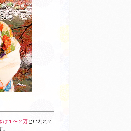
きは１〜２万
といわれて
す。