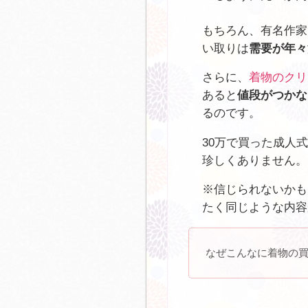
もちろん、有名作家
い取りは
需要が年々
さらに、
着物のクリ
あると
値段がつかな
るのです。
30万で買った成人
珍しくありません。
※信じられないかも
たく同じような内容
なぜこんなに着物の買