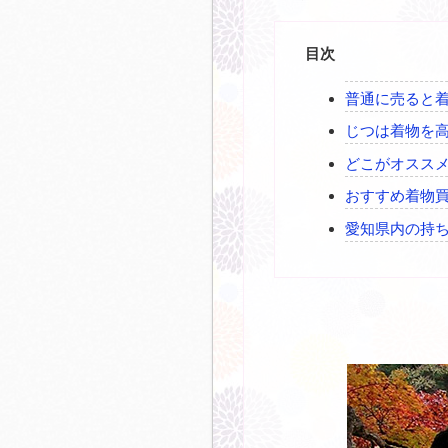
目次
普通に売ると
じつは着物を
どこがオスス
おすすめ着物
愛知県内の持