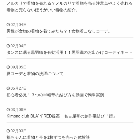
メルカリで着物を売れる？メルカリで着物を売る注意点やよく売れる
着物と売らないほうがいい着物の紹介。
02月04日
男性が女物の着物を着てみたら？！女物着こなしコーデ。
02月04日
タンスに眠る黒羽織を有効活用！！黒羽織のお出かけコーディネート
09月05日
夏コーデと着物の洗濯について
05月27日
初心者必見！３つの半幅帯の結び方を動画で簡単実演
03月08日
Kimono club BLA`N`RED提案 名古屋帯の創作帯結び「鎧」
02月03日
福ちゃんに着物と帯を1枚ずつを売った体験談