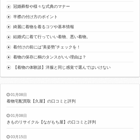
冠婚葬祭や様々な式典のマナー
半襟の付け方のポイント
綺麗に着物を着るコツや基本情報
結婚式に着て行っていい着物、悪い着物。
着付けの前には“美姿勢”チェックを！
着物の保存に桐のタンスがいい理由は？
【着物の体験談】洋服と同じ感覚で選んではいけない
01月08日
着物宅配買取【久屋】の口コミと評判
01月08日
きものリサイクル【ながもち屋】の口コミと評判
03月15日