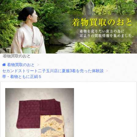
着物買取のおと
着物買取のおと
セカンドストリート二子玉川店に夏服3着を売った体験談
帯・着物ともに正絹５