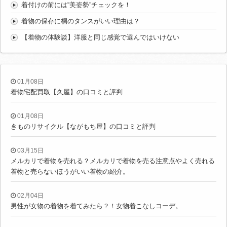
着付けの前には“美姿勢”チェックを！
着物の保存に桐のタンスがいい理由は？
【着物の体験談】洋服と同じ感覚で選んではいけない
01月08日
着物宅配買取【久屋】の口コミと評判
01月08日
きものリサイクル【ながもち屋】の口コミと評判
03月15日
メルカリで着物を売れる？メルカリで着物を売る注意点やよく売れる
着物と売らないほうがいい着物の紹介。
02月04日
男性が女物の着物を着てみたら？！女物着こなしコーデ。