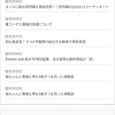
02月04日
タンスに眠る黒羽織を有効活用！！黒羽織のお出かけコーディネート
09月05日
夏コーデと着物の洗濯について
05月27日
初心者必見！３つの半幅帯の結び方を動画で簡単実演
03月08日
Kimono club BLA`N`RED提案 名古屋帯の創作帯結び「鎧」
02月03日
福ちゃんに着物と帯を1枚ずつを売った体験談
02月03日
福ちゃんに着物と帯を1枚ずつを売った体験談