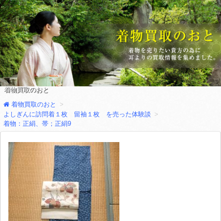
着物買取のおと
着物買取のおと
よしぎんに訪問着１枚 留袖１枚 を売った体験談
着物：正絹、帯；正絹9