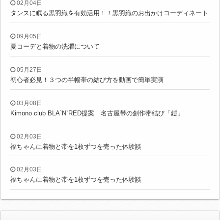
02月04日
タンスに眠る黒羽織を有効活用！！黒羽織のお出かけコーディネート
09月05日
夏コーデと着物の洗濯について
05月27日
初心者必見！３つの半幅帯の結び方を動画で簡単実演
03月08日
Kimono club BLA`N`RED提案 名古屋帯の創作帯結び「鎧」
02月03日
福ちゃんに着物と帯を1枚ずつを売った体験談
02月03日
福ちゃんに着物と帯を1枚ずつを売った体験談