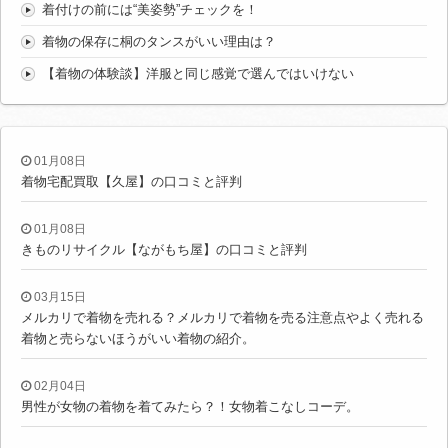
着付けの前には“美姿勢”チェックを！
着物の保存に桐のタンスがいい理由は？
【着物の体験談】洋服と同じ感覚で選んではいけない
01月08日
着物宅配買取【久屋】の口コミと評判
01月08日
きものリサイクル【ながもち屋】の口コミと評判
03月15日
メルカリで着物を売れる？メルカリで着物を売る注意点やよく売れる
着物と売らないほうがいい着物の紹介。
02月04日
男性が女物の着物を着てみたら？！女物着こなしコーデ。