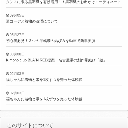
タンスに眠る黒羽織を有効活用！！黒羽織のお出かけコーディネート
09月05日
夏コーデと着物の洗濯について
05月27日
初心者必見！３つの半幅帯の結び方を動画で簡単実演
03月08日
Kimono club BLA`N`RED提案 名古屋帯の創作帯結び「鎧」
02月03日
福ちゃんに着物と帯を1枚ずつを売った体験談
02月03日
福ちゃんに着物と帯を1枚ずつを売った体験談
このサイトについて