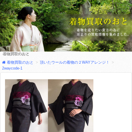
着物買取のおと
着物買取のおと
頂いたウールの着物の２WAYアレンジ！
2waycode-1