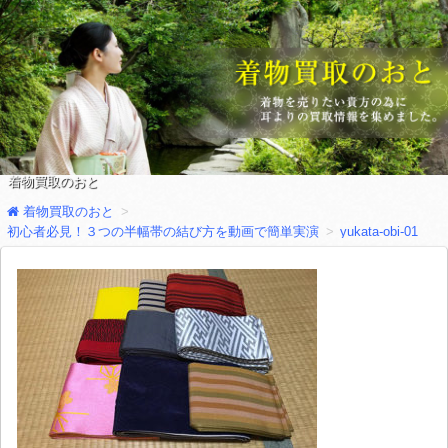
着物買取のおと
着物買取のおと
初心者必見！３つの半幅帯の結び方を動画で簡単実演
yukata-obi-01