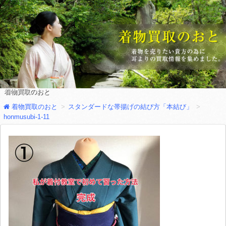
着物買取のおと
着物買取のおと
スタンダードな帯揚げの結び方「本結び」
honmusubi-1-11