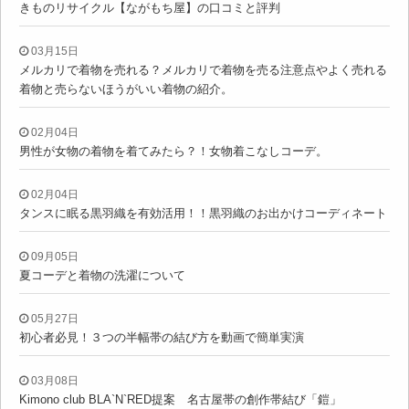
きものリサイクル【ながもち屋】の口コミと評判
03月15日
メルカリで着物を売れる？メルカリで着物を売る注意点やよく売れる
着物と売らないほうがいい着物の紹介。
02月04日
男性が女物の着物を着てみたら？！女物着こなしコーデ。
02月04日
タンスに眠る黒羽織を有効活用！！黒羽織のお出かけコーディネート
09月05日
夏コーデと着物の洗濯について
05月27日
初心者必見！３つの半幅帯の結び方を動画で簡単実演
03月08日
Kimono club BLA`N`RED提案 名古屋帯の創作帯結び「鎧」