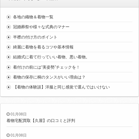
各地の織物＆着物一覧
冠婚葬祭や様々な式典のマナー
半襟の付け方のポイント
綺麗に着物を着るコツや基本情報
結婚式に着て行っていい着物、悪い着物。
着付けの前には“美姿勢”チェックを！
着物の保存に桐のタンスがいい理由は？
【着物の体験談】洋服と同じ感覚で選んではいけない
01月08日
着物宅配買取【久屋】の口コミと評判
01月08日